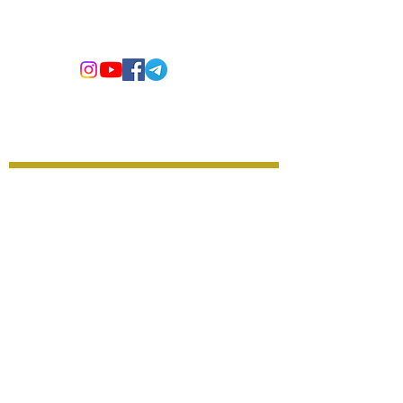
England, N1 7GU
info@jbsforbetterlife.com
Impressum
Datenschutz
AGB
© 2025 JBs for better life
Namen eingeben
E-Mail-Adresse eingeben
Betreff eingeben