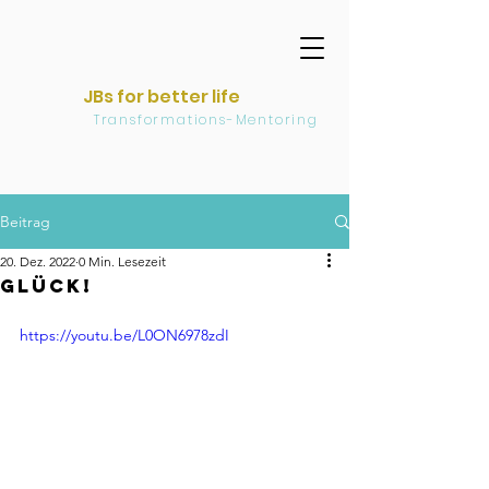
JBs for better life
Transformations-Mentoring
Beitrag
20. Dez. 2022
0 Min. Lesezeit
Glück!
https://youtu.be/L0ON6978zdI