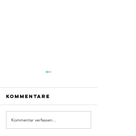
Kommentare
Kommentar verfassen...
Komme in
Deine