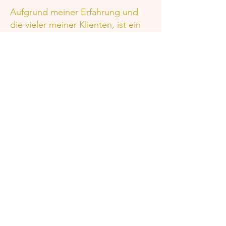
Aufgrund meiner Erfahrung und
die vieler meiner Klienten, ist ein
Prozess entstanden, der nicht nur
kurzfristig hilft Deine Augen zu
trainieren, sondern einen
ganzheitlichen Ansatz bietet. Mit
energetischer Arbeit, mit
Veränderung der Glaubensätze
und mit Übungen hat sich die
Sehkraft vieler meiner Klieten
verbessert.*
* die Methode erstzt keinen Arzt!
Gratis Schnupper Training
Willst Du endlich: