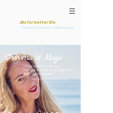
JBs for better life
Transformations-Mentoring
Charisma ist Magie
"Charisma kommt aus
Deinem Inneren und zeigt sich
über Deine Augen.
"
Jeanette (Expertin für leuchtende Augen)